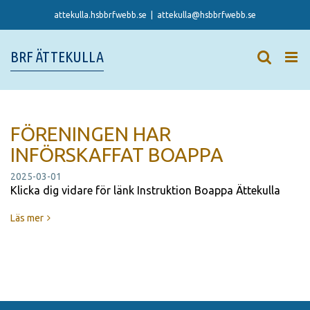
Skip
attekulla.hsbbrfwebb.se
|
attekulla@hsbbrfwebb.se
to
content
BRF ÄTTEKULLA
FÖRENINGEN HAR
INFÖRSKAFFAT BOAPPA
2025-03-01
Klicka dig vidare för länk Instruktion Boappa Ättekulla
Läs mer