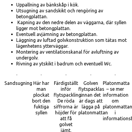
Uppallning av bänkskåp i kök.
Utsugning av sandskikt och ren­göring av
betongplattan.
Kapning av den nedre delen av väggarna, där syllen
ligger mot betongplattan.
Eventuell avjämning av betong­plattan.
Läggning av luftad golvkonstruktion som tätas mot
lägenhetens ytterväggar.
Montering av ventilationskanal för avluftning av
undergolv.
Rivning av ytskikt i badrum och eventuell Wc.
Sandsugning
Här har
Färdigställt
Golven
Platonmatta
man
inför
flytspacklas
– se mer
plockat
flytspackling.
innan det
information
bort den
De röda
är dags att
om
fuktiga
siffrorna är
lägga på
platonmatta
syllen
höjder för
platonmattan
i
att få
informations
golvet
jämt.