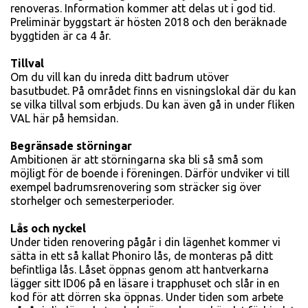
renoveras. Information kommer att delas ut i god tid.
Preliminär byggstart är hösten 2018 och den beräknade
byggtiden är ca 4 år.
Tillval
Om du vill kan du inreda ditt badrum utöver
basutbudet. På området finns en visningslokal där du kan
se vilka tillval som erbjuds. Du kan även gå in under fliken
VAL här på hemsidan.
Begränsade störningar
Ambitionen är att störningarna ska bli så små som
möjligt för de boende i föreningen. Därför undviker vi till
exempel badrumsrenovering som sträcker sig över
storhelger och semesterperioder.
Lås och nyckel
Under tiden renovering pågår i din lägenhet kommer vi
sätta in ett så kallat Phoniro lås, de monteras på ditt
befintliga lås. Låset öppnas genom att hantverkarna
lägger sitt ID06 på en läsare i trapphuset och slår in en
kod för att dörren ska öppnas. Under tiden som arbete