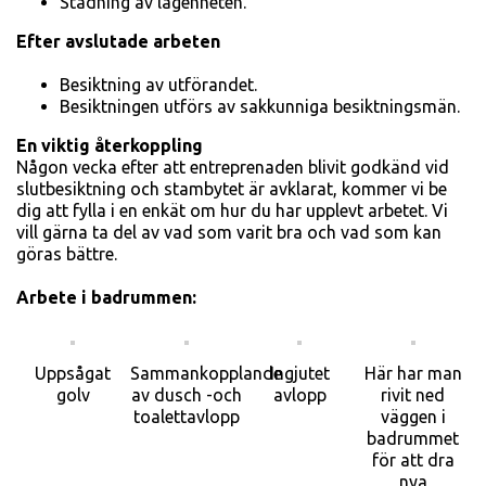
Städning av lägenheten.
Efter avslutade arbeten
Besiktning av utförandet.
Be­siktningen utförs av sakkunniga besiktningsmän.
En viktig återkoppling
Någon vecka efter att entreprena­den blivit godkänd vid
slutbesikt­ning och stambytet är avklarat, kommer vi be
dig att fylla i en en­kät om hur du har upplevt arbetet. Vi
vill gärna ta del av vad som varit bra och vad som kan
göras bättre.
Arbete i badrummen:
Uppsågat
Sammankopplande
Ingjutet
Här har man
golv
av dusch -och
avlopp
rivit ned
toalettavlopp
väggen i
badrummet
för att dra
nya