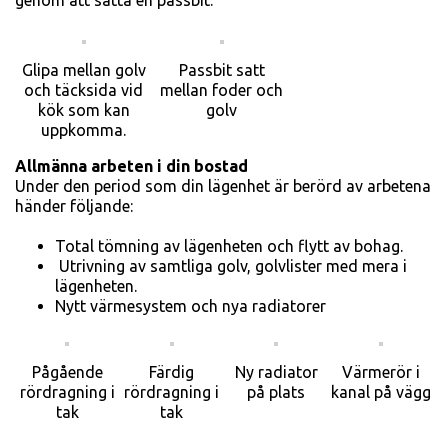
genom att sätta en passbit.
Glipa mellan golv
Passbit satt
och täcksida vid
mellan foder och
kök som kan
golv
uppkomma.
Allmänna arbeten i din bostad
Under den period som din lägen­het är berörd av arbetena
händer följande:
Total tömning av lägenheten och flytt av bohag.
Utrivning av samtliga golv, golv­lister med mera i
lägenheten.
Nytt värmesystem och nya radiatorer
Pågående
Färdig
Ny radiator
Värmerör i
rördragning i
rördragning i
på plats
kanal på vägg
tak
tak