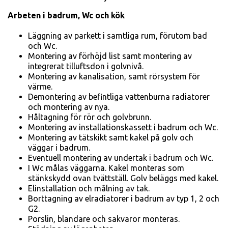
Arbeten i badrum, Wc och kök
Läggning av parkett i samtliga rum, förutom bad
och Wc.
Montering av förhöjd list samt montering av
integrerat tillufts­don i golvnivå.
Montering av kanalisation, samt rörsystem för
värme.
Demontering av befintliga vat­tenburna radiatorer
och monte­ring av nya.
Håltagning för rör och golv­brunn.
Montering av installationskassett i badrum och Wc.
Montering av tätskikt samt kakel på golv och
väggar i badrum.
Eventuell montering av undertak i badrum och Wc.
I Wc målas väggarna. Kakel mon­teras som
stänkskydd ovan tvätt­ställ. Golv beläggs med kakel.
Elinstallation och målning av tak.
Borttagning av elradiatorer i badrum av typ 1, 2 och
G2.
Porslin, blandare och sakvaror monteras.