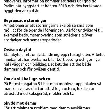
renoveras. Information kommer att delas ut i god tid.
Preliminär byggstart är hösten 2018 och den beräknade
byggtiden är ca 4 år.
Begränsade störningar
Ambitionen är att störningarna ska bli så små som
möjligt för de boende i föreningen. Därför undviker vi till
exempel badrumsrenovering som sträcker sig över
storhelger och semesterperioder.
Oväsen dagtid
Stambyte är ett omfattande ingrepp i fastigheten. Arbetet
innebär att hantverkarna bilar bort betong och gör nya
hål i väggar och bjälklag. Det betyder att det både
dammar och för oväsen dagtid.
Om du vill ha lugn och ro
På Bärnstensgatan 51 har man möblerat upp lokalen så
man kan vistas där för att få lugn och ro, lokalen är
utrustad med köksgeråd, möbler och tv.
Skydd mot damm
För att minimera problem med damm avskärmas