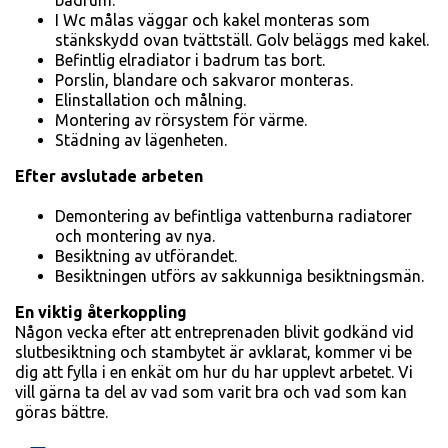
badrum.
I Wc målas väggar och kakel monteras som
stänkskydd ovan tvättställ. Golv beläggs med ka­kel.
Befintlig elradiator i badrum tas bort.
Porslin, blandare och sakvaror monteras.
Elinstallation och målning.
Montering av rörsystem för vär­me.
Städning av lägenheten.
Efter avslutade arbeten
Demontering av befintliga vat­tenburna radiatorer
och monte­ring av nya.
Besiktning av utförandet.
Be­siktningen utförs av sakkunniga besiktningsmän.
En viktig återkoppling
Någon vecka efter att entreprena­den blivit godkänd vid
slutbesikt­ning och stambytet är avklarat, kommer vi be
dig att fylla i en en­kät om hur du har upplevt arbetet. Vi
vill gärna ta del av vad som varit bra och vad som kan
göras bättre.