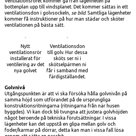
Ventilationsröret kommer gå från lägenheten på
bottenplan upp till vindsplanet. Det kommer sättas in ett
ventilationsdon i golvsockeln,
se bild
. Samtliga lägenheter
kommer få instruktioner på hur man städar och sköter
ventilationen på bästa sätt.
Nytt
Ventilationsdon
ventilationsrör
till golv. Hur dessa
installerat för
sköts ser ni i
ventilering av det
skötselpärmen ni
nya golvet
får i samband med
färdigställandet.
Golvnivå
Utgångspunkten är att vi ska försöka hålla golvnivån på
samma höjd som utförandet på de ursprungliga
konstruktionsritningarna (rit­ningarna från när husen
byggdes). Vi kan dock bli tvungna att justera golvhöjden
något beroende på tekniska förutsättningar. I vissa
lägenheter kan det uppstå en glipa mellan golv och
foder/karmar på dörrar, detta kan man i vissa fall lösa