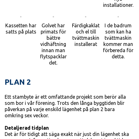
installationer.
Kassetten har
Golvet har
Färdigkaklat
I de badrum
satts på plats
primats för
och el till
som kan ha
bättre
tvättmaskin
tvättmaskin
vidhäftning
installerat
kommer man
innan man
förbereda för
flytspacklar
detta.
det.
PLAN 2
Ett stambyte är ett omfattande projekt som berör alla
som bor i vår förening. Trots den långa byggtiden blir
påverkan på varje enskild lägenhet på plan 2 bara
omkring sex veckor.
Detaljerad tidplan
Det är för tidigt att säga exakt när just din lägenhet ska