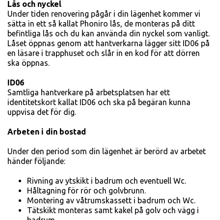
Lås och nyckel
Under tiden renovering pågår i din lägenhet kommer vi
sätta in ett så kallat Phoniro lås, de monteras på ditt
befintliga lås och du kan använda din nyckel som vanligt.
Låset öppnas genom att hantverkarna lägger sitt ID06 på
en läsare i trapphuset och slår in en kod för att dörren
ska öppnas.
ID06
Samtliga hantverkare på arbets­platsen har ett
identitetskort kallat ID06 och ska på begäran kunna
uppvisa det för dig.
Arbeten i din bostad
Under den period som din lägen­het är berörd av arbetet
händer följande:
Rivning av ytskikt i badrum och eventuell Wc.
Håltagning för rör och golv­brunn.
Montering av våtrumskassett i badrum och Wc.
Tätskikt monteras samt kakel på golv och vägg i