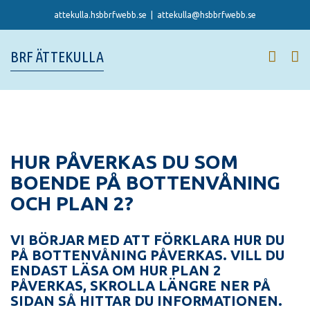
Skip
attekulla.hsbbrfwebb.se
|
attekulla@hsbbrfwebb.se
to
content
BRF ÄTTEKULLA
HUR PÅVERKAS DU SOM
BOENDE PÅ BOTTENVÅNING
OCH PLAN 2?
VI BÖRJAR MED ATT FÖRKLARA HUR DU
PÅ BOTTENVÅNING PÅVERKAS. VILL DU
ENDAST LÄSA OM HUR PLAN 2
PÅVERKAS, SKROLLA LÄNGRE NER PÅ
SIDAN SÅ HITTAR DU INFORMATIONEN.