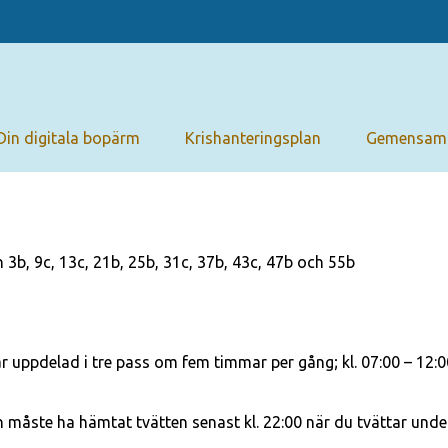
Din digitala bopärm
Krishanteringsplan
Gemensam
 3b, 9c, 13c, 21b, 25b, 31c, 37b, 43c, 47b och 55b
r uppdelad i tre pass om fem timmar per gång; kl. 07:00 – 12:00,
måste ha hämtat tvätten senast kl. 22:00 när du tvättar under