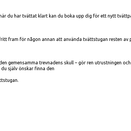
är du har tvättat klart kan du boka upp dig för ett nytt tvättp
 fritt fram för någon annan att använda tvättstugan resten av 
r den gemensamma trevnadens skull – gör ren utrustningen och 
 du själv önskar finna den
ttstugan.