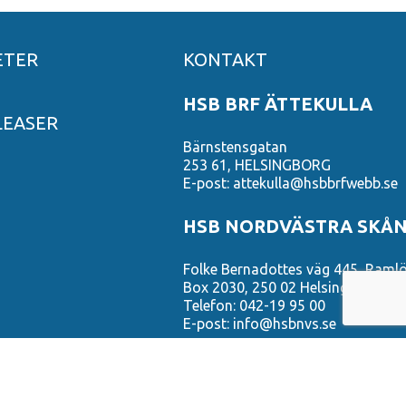
ETER
KONTAKT
HSB BRF ÄTTEKULLA
LEASER
Bärnstensgatan
253 61, HELSINGBORG
E-post: attekulla@hsbbrfwebb.se
HSB NORDVÄSTRA SKÅ
Folke Bernadottes väg 445, Raml
Box 2030, 250 02 Helsingborg
Telefon: 042-19 95 00
E-post: info@hsbnvs.se