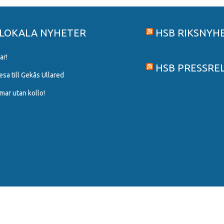
 LOKALA NYHETER
HSB RIKSNYH
ar!
HSB PRESSRE
a till Gekås Ullared
ar utan kollo!