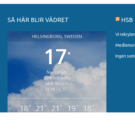
SÅ HÄR BLIR VÄDRET
HSB
Vi rekryter
HELSINGBORG, SWEDEN
17
Medlemsres
°
Ingen somm
few clouds
67% humidity
vind 9m/s V
H 18 • L 17
18
21
21
19
18
°
°
°
°
°
FRE
LÖR
SÖN
MÅN
TIS