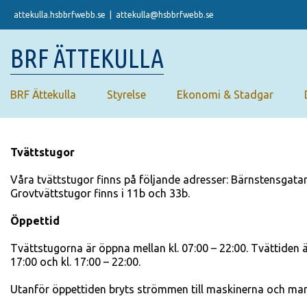
Skip
attekulla.hsbbrfwebb.se
|
attekulla@hsbbrfwebb.se
to
content
BRF ÄTTEKULLA
BRF Ättekulla
Styrelse
Ekonomi & Stadgar
Tvättstugor
Våra tvättstugor finns på följande adresser: Bärnstensgatan
Grovtvättstugor finns i 11b och 33b.
Öppettid
Tvättstugorna är öppna mellan kl. 07:00 – 22:00. Tvättiden ä
17:00 och kl. 17:00 – 22:00.
Utanför öppettiden bryts strömmen till maskinerna och man 